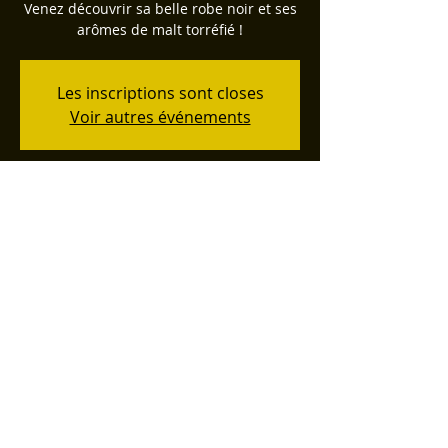
Venez découvrir sa belle robe noir et ses
arômes de malt torréfié !
Les inscriptions sont closes
Voir autres événements
Heure et lieu
Heure non définie
BRASSERIE LA RINGALE, 120 Impasse des
Artisans, Cervens, France
Partager cet événement