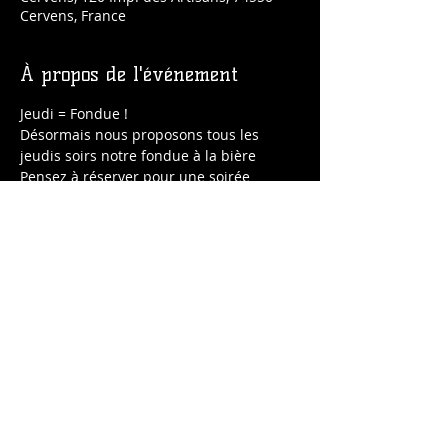
Cervens, France
À propos de l'événement
Jeudi = Fondue !
Désormais nous proposons tous les 
jeudis soirs notre fondue à la bière 
Pensez à réserver pour une soirée 
chaleureuse et gourmande.
C'est bien sûr à la Brasserie la Ringale, 
120 impasse des Artisans - 74550 
CERVENS
Réservation au 0678310965 - 0631539238
minimum de 2 personnes par résa*
Partager cet événement